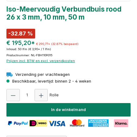
Iso-Meervoudig Verbundbuis rood
26 x 3 mm, 10 mm, 50 m
-32.87 %
€ 195,20*
€ 290,77*
(32.87% bespaard)
Inhoud:
50 lfm
(€ 3,90* / 1 lfm)
Productnummer: NL-FBH1109015
Prijzen incl. BTW en excl. verzendkosten
Verzending per vrachtwagen
Beschikbaar, levertijd: binnen 2 - 4 weken
Producthoeveelheid: Voer de gewenste hoeve
Rolle
In de winkelmand