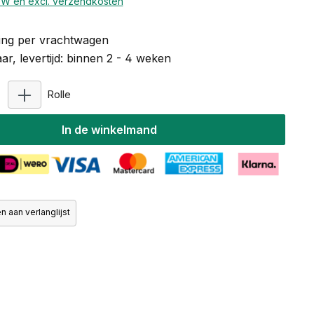
BTW en excl. verzendkosten
ng per vrachtwagen
r, levertijd: binnen 2 - 4 weken
Producthoeveelheid: Voer de gewenste hoeveelhei
Rolle
In de winkelmand
 aan verlanglijst