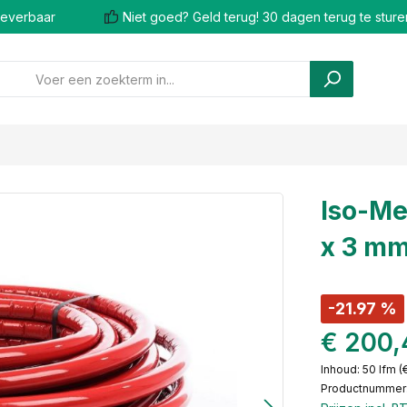
 leverbaar
Niet goed? Geld terug! 30 dagen terug te sture
Iso-Me
x 3 mm
-21.97 %
€ 200,
Inhoud:
50 lfm
(
Productnummer: