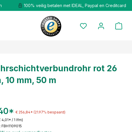
n
100% veilig betalen met IDEAL, Paypal en Creditcard
hrschichtverbundrohr rot 26
, 10 mm, 50 m
40*
€ 256,84*
(21.97% bespaard)
€ 4,01* / 1 lfm)
 FBH1109015