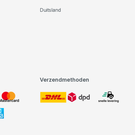
Duitsland
Verzendmethoden
DHL
expeditie levering