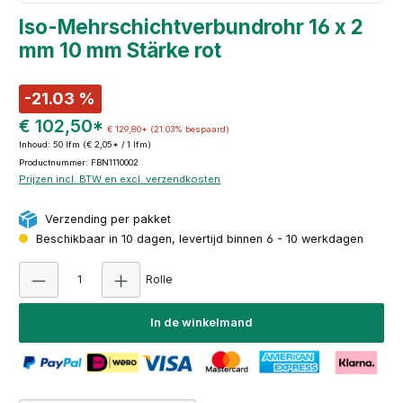
Iso-Mehrschichtverbundrohr 16 x 2
mm 10 mm Stärke rot
-21.03 %
€ 102,50*
€ 129,80*
(21.03% bespaard)
Inhoud:
50 lfm
(€ 2,05* / 1 lfm)
Productnummer: FBN1110002
Prijzen incl. BTW en excl. verzendkosten
Verzending per pakket
Beschikbaar in 10 dagen, levertijd binnen 6 - 10 werkdagen
Producthoeveelheid: Voer de gewenste hoeve
Rolle
In de winkelmand