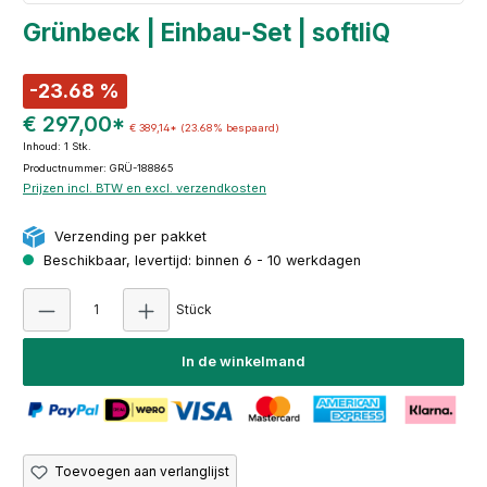
Grünbeck | Einbau-Set | softliQ
-23.68 %
€ 297,00*
€ 389,14*
(23.68% bespaard)
Inhoud:
1 Stk.
Productnummer: GRÜ-188865
Prijzen incl. BTW en excl. verzendkosten
Verzending per pakket
Beschikbaar, levertijd: binnen 6 - 10 werkdagen
Producthoeveelheid: Voer de gewenste hoeve
Stück
In de winkelmand
Toevoegen aan verlanglijst