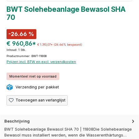
BWT Solehebeanlage Bewasol SHA
70
-26.66 %
€ 960,86*
€ 1.310,07*
(26.66% bespaard)
Inhoud:
1 Stk.
Productnummer: BWT-11808
Prijzen incl. BTW en excl. verzendkosten
Momenteel niet op voorraad
Verzending per pakket
Toevoegen aan verlanglijst
Beschrijving
BWT Solehebeanlage Bewasol SHA 70 | 11808Die Solehebeanlage
Bewasol muss installiert werden, wenn die Wasserenthärtungs…