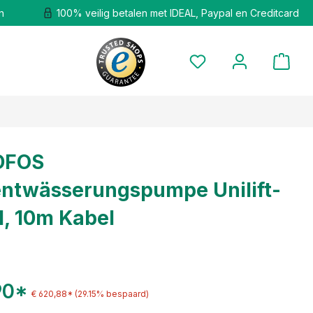
n
100% veilig betalen met IDEAL, Paypal en Creditcard
DFOS
entwässerungspumpe Unilift-
, 10m Kabel
90*
€ 620,88*
(29.15% bespaard)