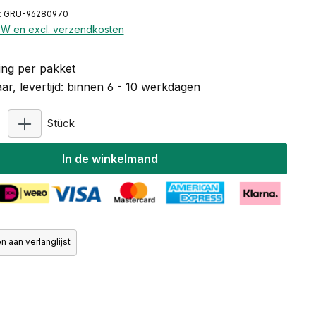
: GRU-96280970
BTW en excl. verzendkosten
ng per pakket
r, levertijd: binnen 6 - 10 werkdagen
Producthoeveelheid: Voer de gewenste hoeveelhe
Stück
In de winkelmand
 aan verlanglijst