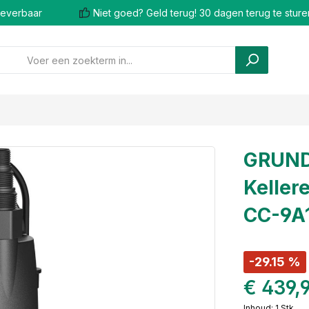
 leverbaar
Niet goed? Geld terug! 30 dagen terug te sture
GRUN
Keller
CC-9A1
-29.15 %
€ 439,
Inhoud:
1 Stk.