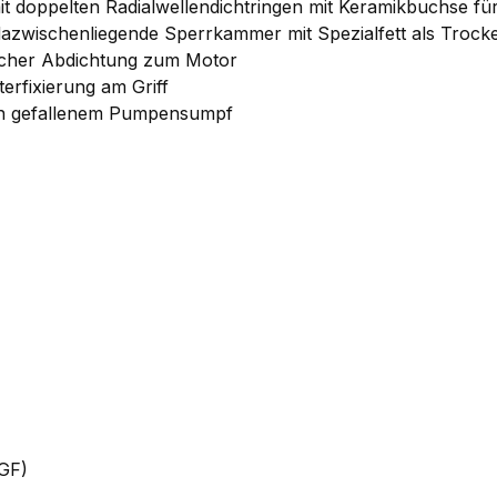
t doppelten Radialwellendichtringen mit Keramikbuchse für
dazwischenliegende Sperrkammer mit Spezialfett als Trock
scher Abdichtung zum Motor
erfixierung am Griff
ken gefallenem Pumpensumpf
 GF)