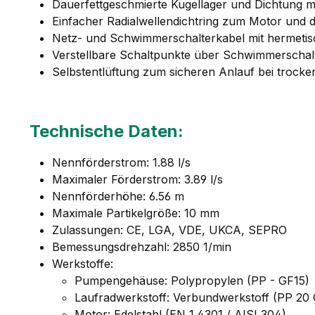
Dauerfettgeschmierte Kugellager und Dichtung mi
Einfacher Radialwellendichtring zum Motor und 
Netz- und Schwimmerschalterkabel mit hermeti
Verstellbare Schaltpunkte über Schwimmerschalt
Selbstentlüftung zum sicheren Anlauf bei troc
Technische Daten:
Nennförderstrom: 1.88 l/s
Maximaler Förderstrom: 3.89 l/s
Nennförderhöhe: 6.56 m
Maximale Partikelgröße: 10 mm
Zulassungen: CE, LGA, VDE, UKCA, SEPRO
Bemessungsdrehzahl: 2850 1/min
Werkstoffe:
Pumpengehäuse: Polypropylen (PP - GF15)
Laufradwerkstoff: Verbundwerkstoff (PP 20
Motor: Edelstahl (EN 1.4301 / AISI 304)