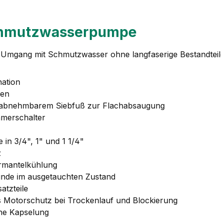
 Schmutzwasserpumpe
Umgang mit Schmutzwasser ohne langfaserige Bestandteil
nation
zen
und abnehmbarem Siebfuß zur Flachabsaugung
mmerschalter
in 3/4", 1" und 1 1/4"
z
rmantelkühlung
tunde im ausgetauchten Zustand
tzteile
 Motorschutz bei Trockenlauf und Blockierung
che Kapselung