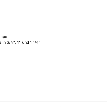
umpe
in 3/4", 1" und 1 1/4"
z