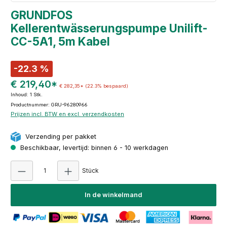
GRUNDFOS
Kellerentwässerungspumpe Unilift-
CC-5A1, 5m Kabel
-22.3 %
€ 219,40*
€ 282,35*
(22.3% bespaard)
Inhoud:
1 Stk.
Productnummer: GRU-96280966
Prijzen incl. BTW en excl. verzendkosten
Verzending per pakket
Beschikbaar, levertijd: binnen 6 - 10 werkdagen
Producthoeveelheid: Voer de gewenste hoeve
Stück
In de winkelmand