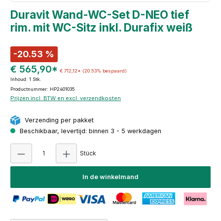
Duravit Wand-WC-Set D-NEO tief
rim. mit WC-Sitz inkl. Durafix weiß
-20.53 %
€ 565,90*
€ 712,12*
(20.53% bespaard)
Inhoud:
1 Stk.
Productnummer: HP2401035
Prijzen incl. BTW en excl. verzendkosten
Verzending per pakket
Beschikbaar, levertijd: binnen 3 - 5 werkdagen
Producthoeveelheid: Voer de gewenste hoeve
Stück
In de winkelmand