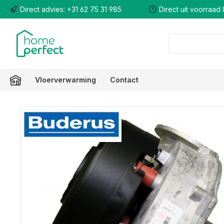
Direct advies: +31 62 75 31 985
Direct uit voorraad
 naar de hoofdinhoud
Ga naar de zoekopdracht
Ga naar de hoofdnavigatie
Vloerverwarming
Contact
Afbeeldingengalerij overslaan