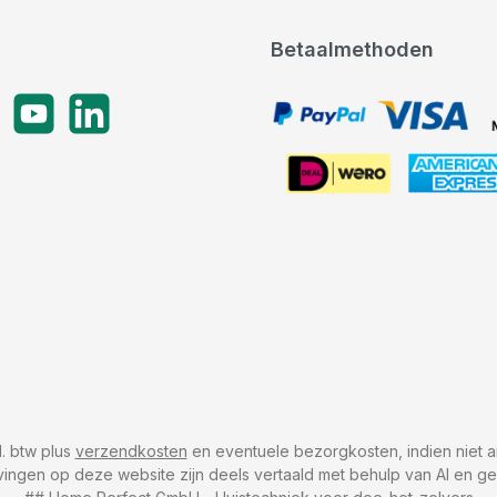
Betaalmethoden
gram
YouTube
LinkedIn
PayPal, VISA, Mastercard
American Express
cl. btw plus
verzendkosten
en eventuele bezorgkosten, indien niet a
vingen op deze website zijn deels vertaald met behulp van AI en g