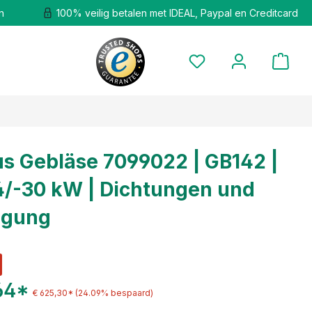
n
100% veilig betalen met IDEAL, Paypal en Creditcard
s Gebläse 7099022 | GB142 |
4/-30 kW | Dichtungen und
igung
64*
€ 625,30*
(24.09% bespaard)