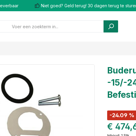
 leverbaar
Niet goed? Geld terug! 30 dagen terug te sture
Buderu
-15/-2
Befest
-24.09 %
€ 474,
Inhoud:
1 Stk.