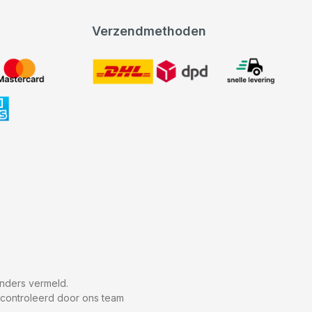
Verzendmethoden
DHL
expeditie levering
nders vermeld.
econtroleerd door ons team