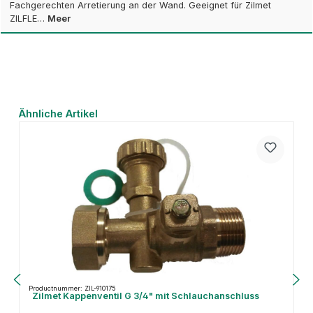
Fachgerechten Arretierung an der Wand. Geeignet für Zilmet
ZILFLE…
Meer
Productgalerij overslaan
Ähnliche Artikel
Productnummer: ZIL-910175
Zilmet Kappenventil G 3/4" mit Schlauchanschluss