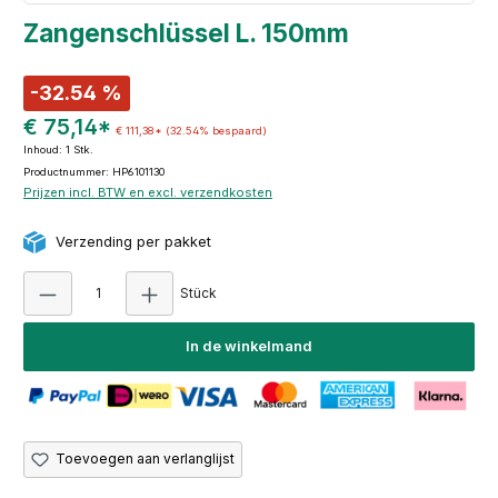
Zangenschlüssel L. 150mm
-32.54 %
€ 75,14*
€ 111,38*
(32.54% bespaard)
Inhoud:
1 Stk.
Productnummer: HP6101130
Prijzen incl. BTW en excl. verzendkosten
Verzending per pakket
Producthoeveelheid: Voer de gewenste hoeve
Stück
In de winkelmand
Toevoegen aan verlanglijst