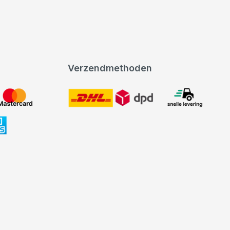
Verzendmethoden
DHL
expeditie levering