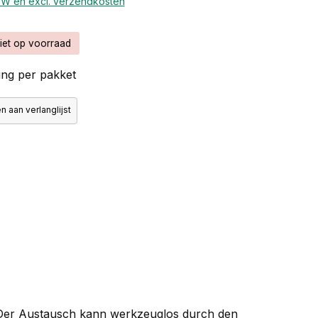
BTW en excl. verzendkosten
iet op voorraad
ng per pakket
 aan verlanglijst
.Der Austausch kann werkzeuglos durch den