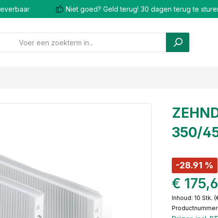
 leverbaar
Niet goed? Geld terug! 30 dagen terug te sture
ZEHNDE
350/45
-28.91 %
€ 175,
Inhoud:
10 Stk.
(
Productnummer