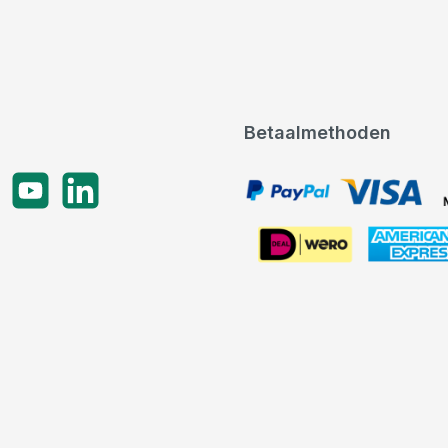
Betaalmethoden
gram
YouTube
LinkedIn
PayPal, VISA, Mastercard
American Express