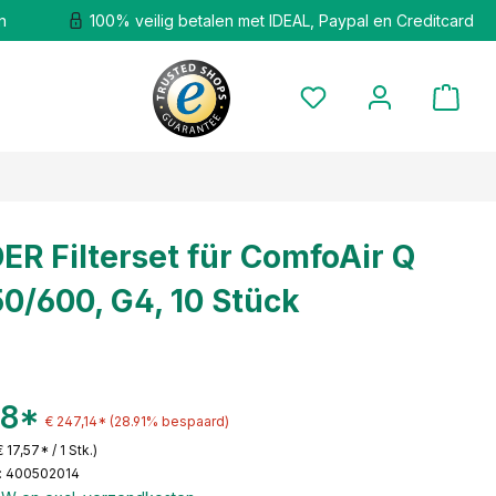
n
100% veilig betalen met IDEAL, Paypal en Creditcard
R Filterset für ComfoAir Q
0/600, G4, 10 Stück
68*
€ 247,14*
(28.91% bespaard)
€ 17,57* / 1 Stk.)
: 400502014