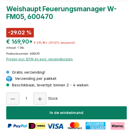
Weishaupt Feuerungsmanager W-
FM05, 600470
-29.02 %
€ 169,90*
€ 239,38*
(29.02% bespaard)
Inhoud:
1 Stk.
Productnummer: 600470
Prijzen incl. BTW en excl. verzendkosten
Gratis verzending!
Verzending per pakket
Beschikbaar, levertijd: binnen 2 - 4 weken
Producthoeveelheid: Voer de gewenste hoeve
Stück
In de winkelmand