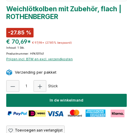
Weichlötkolben mit Zubehör, flach |
ROTHENBERGER
-27.85 %
€ 70,69*
€ 97,98*
(27.85% bespaard)
Inhoud:
1 Stk.
Productnummer: HP6101141
Prijzen incl. BTW en excl. verzendkosten
Verzending per pakket
Producthoeveelheid: Voer de gewenste hoeve
Stück
In de winkelmand
Toevoegen aan verlanglijst