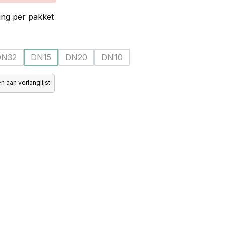
ng per pakket
DN32
DN15
DN20
DN10
ie is momenteel niet beschikbaar.)
(Deze optie is momenteel niet beschikbaar.)
(Deze optie is momenteel niet beschikbaar.)
(Deze optie is momenteel niet beschikbaar.)
(Deze optie is momenteel niet bes
 aan verlanglijst