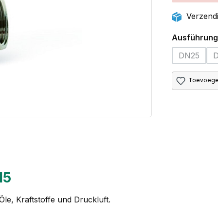
Verzendi
Selecteer
Ausführung
DN25
(Deze opt
Toevoegen
15
e, Kraftstoffe und Druckluft.