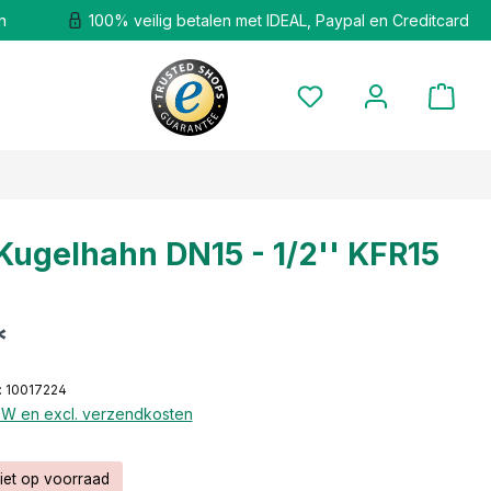
n
100% veilig betalen met IDEAL, Paypal en Creditcard
Kugelhahn DN15 - 1/2'' KFR15
*
 10017224
BTW en excl. verzendkosten
iet op voorraad