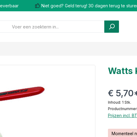
 leverbaar
Niet goed? Geld terug! 30 dagen terug te sture
Watts 
€ 5,70
Inhoud:
1 Stk.
Productnummer:
Prijzen incl. 
Momenteel n