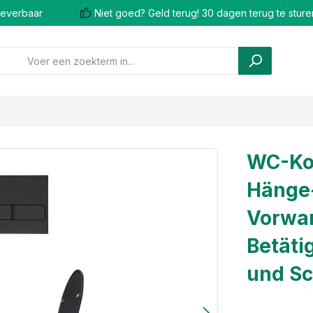
 leverbaar
Niet goed? Geld terug! 30 dagen terug te sture
WC-Kom
Hänge-
Vorwa
Betäti
und Sc