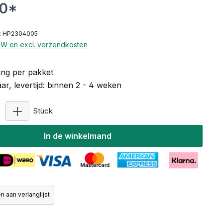
00*
: HP2304005
BTW en excl. verzendkosten
ng per pakket
r, levertijd: binnen 2 - 4 weken
Producthoeveelheid: Voer de gewenste hoeveelhe
Stück
In de winkelmand
 aan verlanglijst