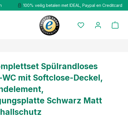
n
100% veilig betalen met IDEAL, Paypal en Creditcard
plettset Spülrandloses
WC mit Softclose-Deckel,
ndelement,
gungsplatte Schwarz Matt
hallschutz