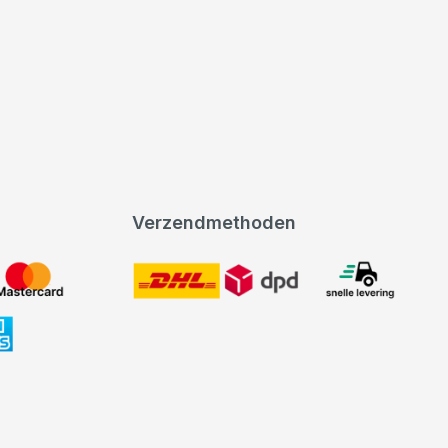
Verzendmethoden
DHL
expeditie levering