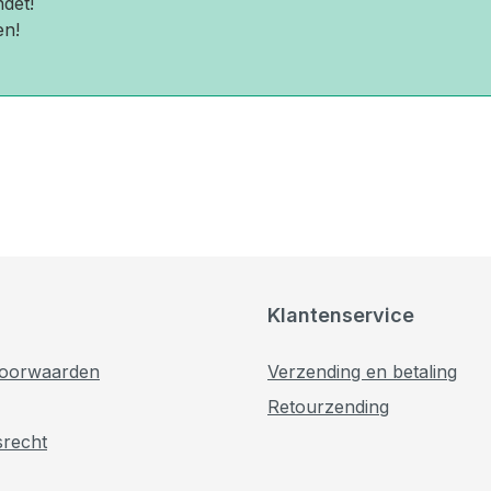
det!
en!
Klantenservice
oorwaarden
Verzending en betaling
Retourzending
srecht