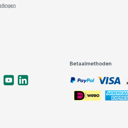
ellingen
Betaalmethoden
gram
YouTube
LinkedIn
PayPal, VISA, Mastercard
American Express