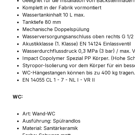
Geeignet für die Installation von Backsteinmauer
Komplett in der Fabrik vormontiert
Wassertankinhalt 10 L max.
Tanktiefe 80 mm
Mechanische Doppelspülung
Wasserversorgungsanschluss oben rechts G 1/2
Akustikklasse (1. Klasse) EN 14124 Einlassventil
Wasserdurchflussdruck 0,3 MPa (3 bar) / max. Vo
Impact Copolymer Spezial PP Körper. (Hohe Sc
Styropor-Isolierung vor dem Körper für ein bes
WC-Hängestangen können bis zu 400 kg tragen. (E
EN 14055 CL 1 - 7 - NL I - VR II
WC:
Art: Wand-WC
Ausführung: Spülrandlos
Material: Sanitärkeramik