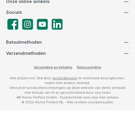
Onze online winkels
Socials
Facebook
Instagram
YouTube
LinkedIn
Betaalmethoden
Verzendmethoden
Verzending en betaling
Retourzending
Alle prijzen incl. btw plus
verzendkosten
en eventuele bezorgkosten,
indien niet anders vermeld.
Inhoud en productbeschrijvingen op deze website zijn deels vertaald
met behulp van AI en gecontroleerd door ons team
## Home Perfect GmbH - Huistechniek voor doe-het-zelvers
© 2026 Home Perfect NL - Alle rechten voorbehouden.