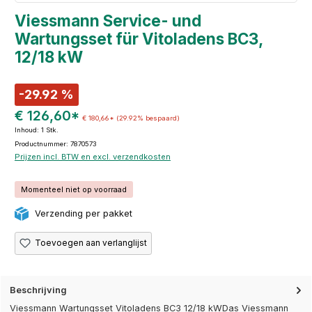
Viessmann Service- und
Wartungsset für Vitoladens BC3,
12/18 kW
-29.92 %
€ 126,60*
€ 180,66*
(29.92% bespaard)
Inhoud:
1 Stk.
Productnummer: 7870573
Prijzen incl. BTW en excl. verzendkosten
Momenteel niet op voorraad
Verzending per pakket
Toevoegen aan verlanglijst
Beschrijving
Viessmann Wartungsset Vitoladens BC3 12/18 kWDas Viessmann