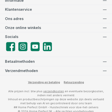
Informatie
Klantenservice
Ons adres
Onze online winkels
Socials
Facebook
Instagram
YouTube
LinkedIn
Betaalmethoden
Verzendmethoden
Verzending en betaling
Retourzending
Alle prijzen incl. btw plus
verzendkosten
en eventuele bezorgkosten,
indien niet anders vermeld.
Inhoud en productbeschrijvingen op deze website zijn deels vertaald
met behulp van AI en gecontroleerd door ons team
## Home Perfect GmbH - Huistechniek voor doe-het-zelvers
© 2026 Home Perfect NL - Alle rechten voorbehouden.