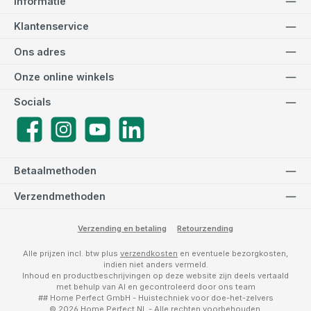
Informatie
Klantenservice
Ons adres
Onze online winkels
Socials
Facebook
Instagram
YouTube
LinkedIn
Betaalmethoden
Verzendmethoden
Verzending en betaling
Retourzending
Alle prijzen incl. btw plus
verzendkosten
en eventuele bezorgkosten,
indien niet anders vermeld.
Inhoud en productbeschrijvingen op deze website zijn deels vertaald
met behulp van AI en gecontroleerd door ons team
## Home Perfect GmbH - Huistechniek voor doe-het-zelvers
© 2026 Home Perfect NL - Alle rechten voorbehouden.