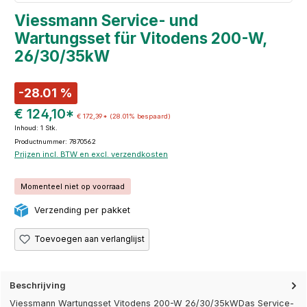
Viessmann Service- und
Wartungsset für Vitodens 200-W,
26/30/35kW
-28.01 %
€ 124,10*
€ 172,39*
(28.01% bespaard)
Inhoud:
1 Stk.
Productnummer: 7870562
Prijzen incl. BTW en excl. verzendkosten
Momenteel niet op voorraad
Verzending per pakket
Toevoegen aan verlanglijst
Beschrijving
Viessmann Wartungsset Vitodens 200-W 26/30/35kWDas Service-