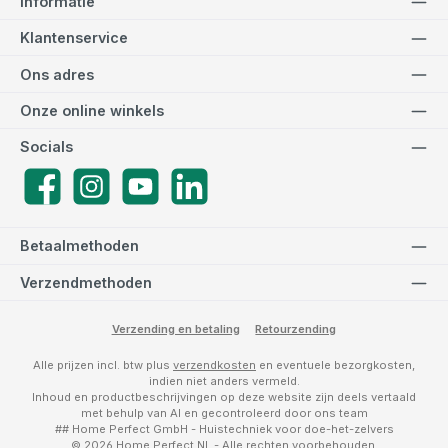
Informatie
Klantenservice
Ons adres
Onze online winkels
Socials
Facebook
Instagram
YouTube
LinkedIn
Betaalmethoden
Verzendmethoden
Verzending en betaling
Retourzending
Alle prijzen incl. btw plus
verzendkosten
en eventuele bezorgkosten,
indien niet anders vermeld.
Inhoud en productbeschrijvingen op deze website zijn deels vertaald
met behulp van AI en gecontroleerd door ons team
## Home Perfect GmbH - Huistechniek voor doe-het-zelvers
© 2026 Home Perfect NL - Alle rechten voorbehouden.