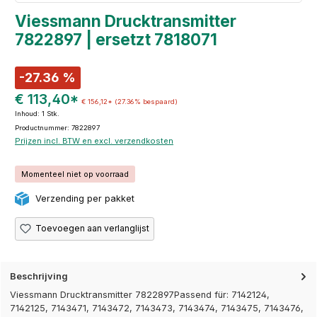
Viessmann Drucktransmitter
7822897 | ersetzt 7818071
-27.36 %
€ 113,40*
€ 156,12*
(27.36% bespaard)
Inhoud:
1 Stk.
Productnummer: 7822897
Prijzen incl. BTW en excl. verzendkosten
Momenteel niet op voorraad
Verzending per pakket
Toevoegen aan verlanglijst
Beschrijving
Viessmann Drucktransmitter 7822897Passend für: 7142124,
7142125, 7143471, 7143472, 7143473, 7143474, 7143475, 7143476,