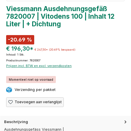
Viessmann Ausdehnungsgefäß
7820007 | Vitodens 100 | Inhalt 12
Liter | + Dichtung
-20.69 %
€ 196,30*
€ 247,50*
(20.69% bespaard)
Inhoud:
1 Stk.
Productnummer: 7820007
Prijzen incl. BTW en excl. verzendkosten
Momenteel niet op voorraad
Verzending per pakket
Toevoegen aan verlanglijst
Beschrijving
Ausdehnungsgefäss Viessmann |