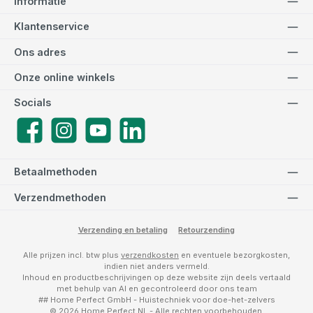
Informatie
Klantenservice
Ons adres
Onze online winkels
Socials
Facebook
Instagram
YouTube
LinkedIn
Betaalmethoden
Verzendmethoden
Verzending en betaling
Retourzending
Alle prijzen incl. btw plus
verzendkosten
en eventuele bezorgkosten,
indien niet anders vermeld.
Inhoud en productbeschrijvingen op deze website zijn deels vertaald
met behulp van AI en gecontroleerd door ons team
## Home Perfect GmbH - Huistechniek voor doe-het-zelvers
© 2026 Home Perfect NL - Alle rechten voorbehouden.