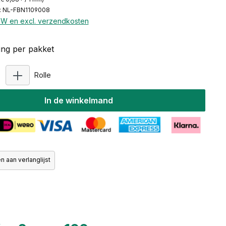
: NL-FBN1109008
BTW en excl. verzendkosten
ng per pakket
Producthoeveelheid: Voer de gewenste hoeveelhei
Rolle
In de winkelmand
 aan verlanglijst