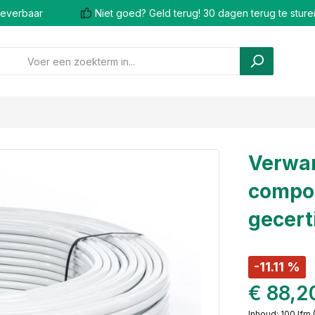
 leverbaar
Niet goed? Geld terug! 30 dagen terug te sture
Verwar
compos
gecert
-11.11 %
€ 88,2
Inhoud:
100 lfm