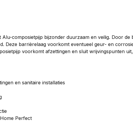
t Alu-composietpijp bijzonder duurzaam en veilig. Door d
d. Deze barrièrelaag voorkomt eventueel geur- en corrosie
ietpijp voorkomt afzettingen en sluit wrijvingspunten uit, 
gen en sanitaire installaties
g
ctie
n Home Perfect