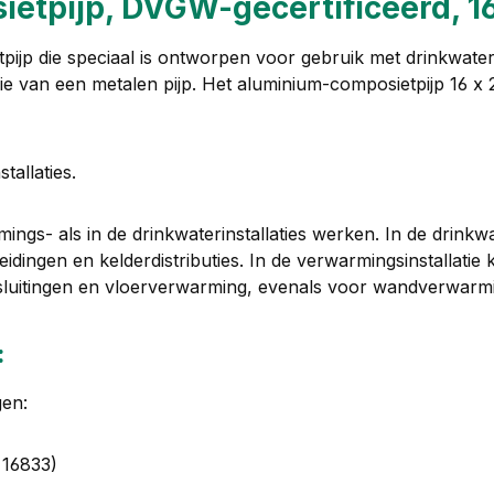
etpijp, DVGW-gecertificeerd, 1
tpijp die speciaal is ontworpen voor gebruik met drinkwat
e van een metalen pijp. Het aluminium-composietpijp 16 x 2
tallaties.
ngs- als in de drinkwaterinstallaties werken. In de drinkwat
leidingen en kelderdistributies. In de verwarmingsinstallati
nsluitingen en vloerverwarming, evenals voor wandverwarm
:
gen:
 16833)