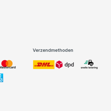
Verzendmethoden
DHL
expeditie levering