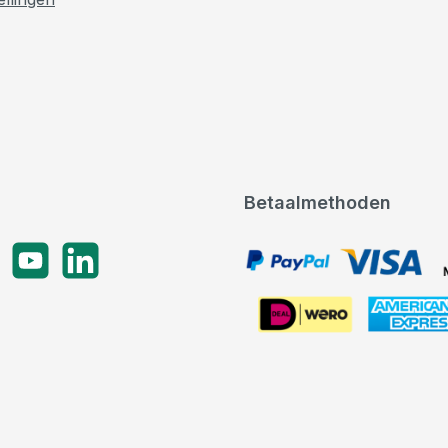
Betaalmethoden
gram
YouTube
LinkedIn
PayPal, VISA, Mastercard
American Express