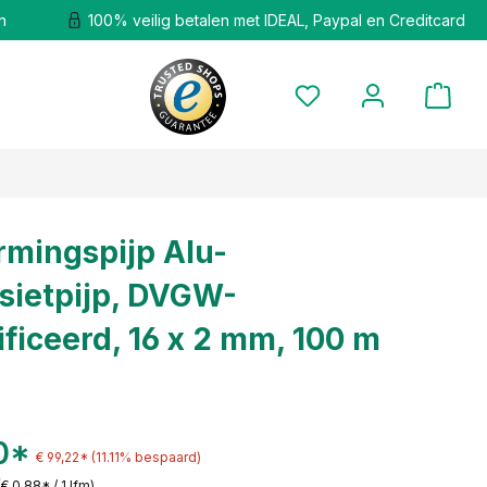
n
100% veilig betalen met IDEAL, Paypal en Creditcard
mingspijp Alu-
ietpijp, DVGW-
ificeerd, 16 x 2 mm, 100 m
0*
€ 99,22*
(11.11% bespaard)
(€ 0,88* / 1 lfm)