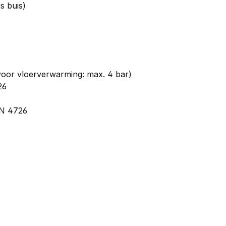
s buis)
 voor vloerverwarming: max. 4 bar)
26
IN 4726