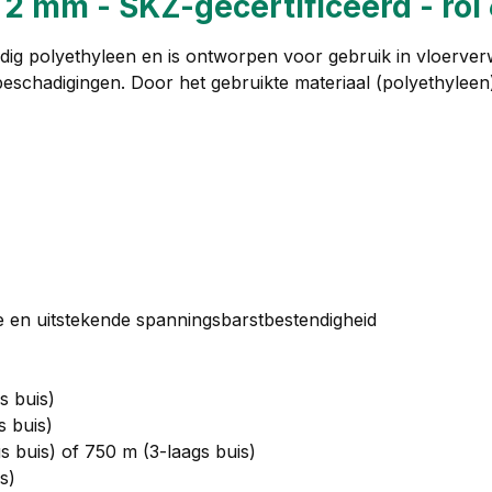
2 mm - SKZ-gecertificeerd - rol
dig polyethyleen en is ontworpen voor gebruik in vloerve
chadigingen. Door het gebruikte materiaal (polyethyleen) i
kte en uitstekende spanningsbarstbestendigheid
s buis)
s buis)
s buis) of 750 m (3-laags buis)
s)