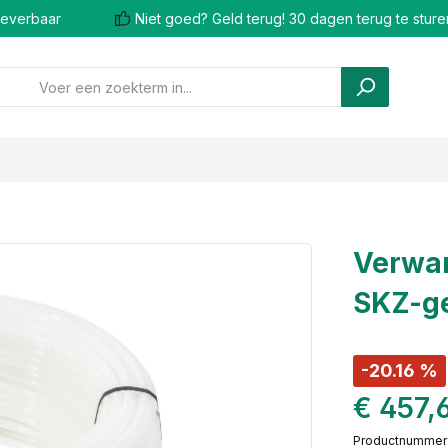
 leverbaar
Niet goed? Geld terug! 30 dagen terug te sture
Verwar
SKZ-ge
-20.16 %
€ 457,
Productnummer: