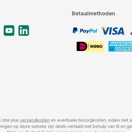
Betaalmethoden
gram
YouTube
LinkedIn
PayPal, VISA, Mastercard
American Express
cl. btw plus
verzendkosten
en eventuele bezorgkosten, indien niet a
vingen op deze website zijn deels vertaald met behulp van AI en g