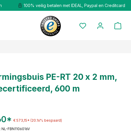
n
100% veilig betalen met IDEAL, Paypal en Creditcard
mingsbuis PE-RT 20 x 2 mm,
certificeerd, 600 m
60*
€ 573,15*
(20.16% bespaard)
 NL-FBN1106016V