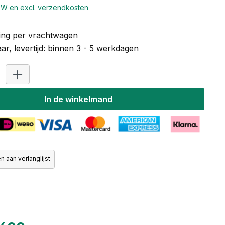
BTW en excl. verzendkosten
ng per vrachtwagen
r, levertijd: binnen 3 - 5 werkdagen
Producthoeveelheid: Voer de gewenste hoeveelheid in of
In de winkelmand
 aan verlanglijst