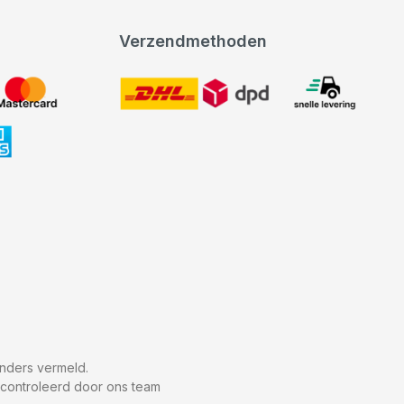
Verzendmethoden
DHL
expeditie levering
nders vermeld.
econtroleerd door ons team