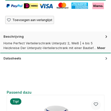
Toevoegen aan verlanglijst
Beschrijving
Home Perfect Verteilerschrank Unterputz 2, Weiß | 4 bis 5
Heizkreise Der Unterputz-Verteilerschrank mit einer Bautief…
Meer
Datasheets
Productgalerij overslaan
Passend dazu
Tip!