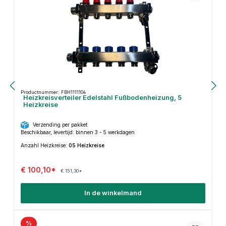
Productnummer: FBH1111104
Heizkreisverteiler Edelstahl Fußbodenheizung, 5
Heizkreise
Verzending per pakket
Beschikbaar, levertijd: binnen 3 - 5 werkdagen
Anzahl Heizkreise:
05 Heizkreise
€ 100,10*
€ 151,30*
In de winkelmand
%