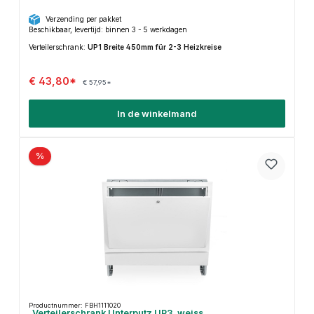
Verzending per pakket
Beschikbaar, levertijd: binnen 3 - 5 werkdagen
Verteilerschrank:
UP1 Breite 450mm für 2-3 Heizkreise
€ 43,80*
€ 57,95*
In de winkelmand
%
Productnummer: FBH1111020
Verteilerschrank Unterputz UP3, weiss