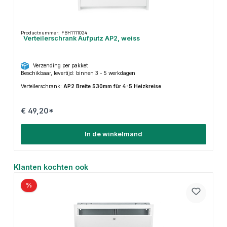
Productnummer: FBH1111024
Verteilerschrank Aufputz AP2, weiss
Verzending per pakket
Beschikbaar, levertijd: binnen 3 - 5 werkdagen
Verteilerschrank:
AP2 Breite 530mm für 4-5 Heizkreise
€ 49,20*
In de winkelmand
Productgalerij overslaan
Klanten kochten ook
%