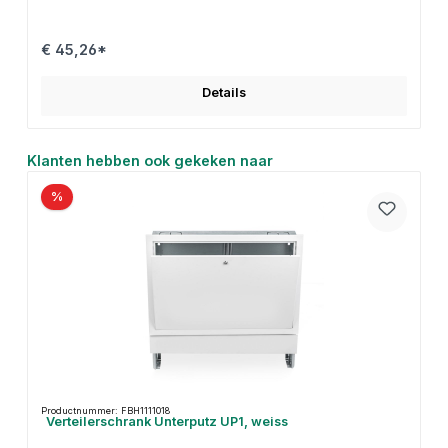
€ 45,26*
Details
Productgalerij overslaan
Klanten hebben ook gekeken naar
%
Productnummer: FBH1111018
Verteilerschrank Unterputz UP1, weiss