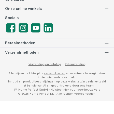
Onze online winkels
Socials
Facebook
Instagram
YouTube
LinkedIn
Betaalmethoden
Verzendmethoden
Verzending en betaling
Retourzending
Alle prijzen incl. btw plus
verzendkosten
en eventuele bezorgkosten,
indien niet anders vermeld.
Inhoud en productbeschrijvingen op deze website zijn deels vertaald
met behulp van AI en gecontroleerd door ons team
## Home Perfect GmbH - Huistechniek voor doe-het-zelvers
© 2026 Home Perfect NL - Alle rechten voorbehouden.