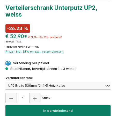
Verteilerschrank Unterputz UP2,
weiss
-26.23 %
€ 52,90*
€ 71,71*
(26.23% bespaard)
Inhoud:
1 Stk.
Productnummer: FBH1111019
Prijzen incl. BTW en excl. verzendkosten
Verzending per pakket
Beschikbaar, levertijd: binnen 1 - 3 weken
Selecteer
Verteilerschrank
Producthoeveelheid: Voer de gewenste hoeve
Stück
In de winkelmand