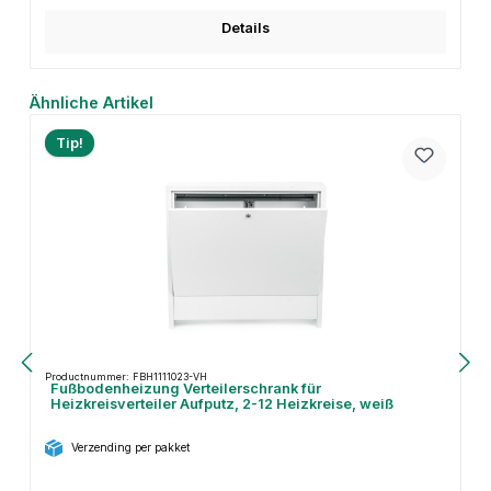
Details
Productgalerij overslaan
Ähnliche Artikel
Tip!
Productnummer: FBH1111023-VH
Fußbodenheizung Verteilerschrank für
Heizkreisverteiler Aufputz, 2-12 Heizkreise, weiß
Verzending per pakket