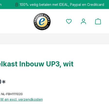
n
100% veilig betalen met IDEAL, Paypal en Creditcard
lkast Inbouw UP3, wit
0*
 NL-FBH1111020
BTW en excl. verzendkosten