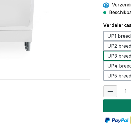
Verzendi
Beschikbaa
Selecteer
Verdelerkas
UP1 breed
UP2 breed
UP3 breed
UP4 breed
UP5 breed