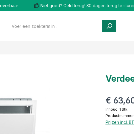
 leverbaar
Niet goed? Geld terug! 30 dagen terug te sture
Verdee
€ 63,6
Inhoud:
1 Stk.
Productnummer:
Prijzen incl. 