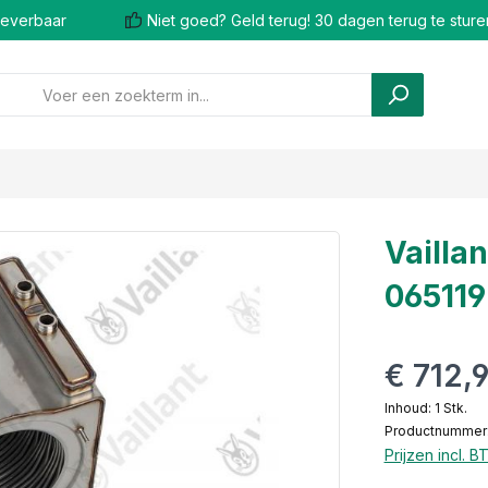
 leverbaar
Niet goed? Geld terug! 30 dagen terug te sture
Vailla
065119
€ 712,
Inhoud:
1 Stk.
Productnummer:
Prijzen incl. 