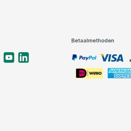
Betaalmethoden
gram
YouTube
LinkedIn
PayPal, VISA, Mastercard
American Express