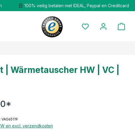
n
100% veilig betalen met IDEAL, Paypal en Creditcard
nt | Wärmetauscher HW | VC |
90*
 VA065119
BTW en excl. verzendkosten