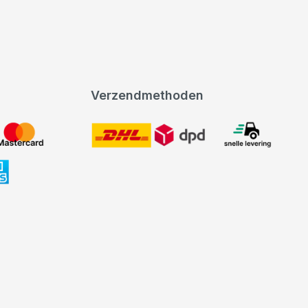
Verzendmethoden
DHL
expeditie levering