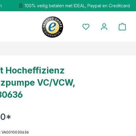
n
100% veilig betalen met IDEAL, Paypal en Creditcard
nt Hocheffizienz
zpumpe VC/VCW,
30636
90*
: VA0010030636