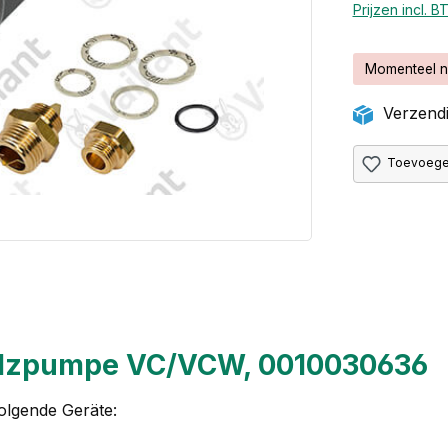
Prijzen incl. 
Momenteel n
Verzendi
Toevoegen
wälzpumpe VC/VCW, 0010030636
olgende Geräte: