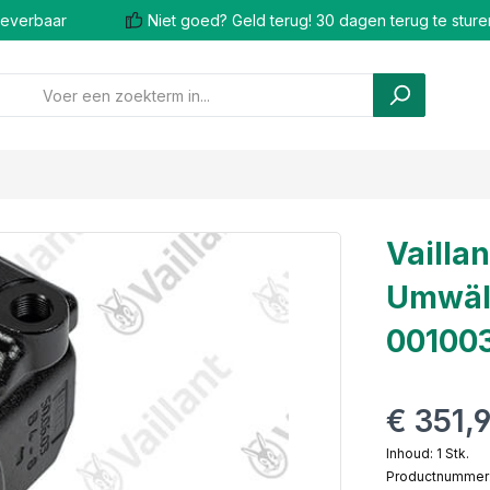
 leverbaar
Niet goed? Geld terug! 30 dagen terug te sture
Vailla
Umwäl
00100
€ 351,
Inhoud:
1 Stk.
Productnummer