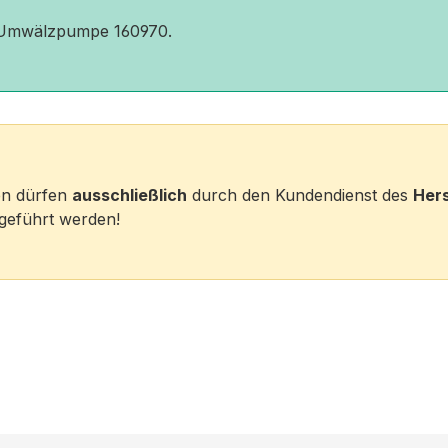
nt Umwälzpumpe 160970.
ten dürfen
ausschließlich
durch den Kundendienst des
Hers
eführt werden!