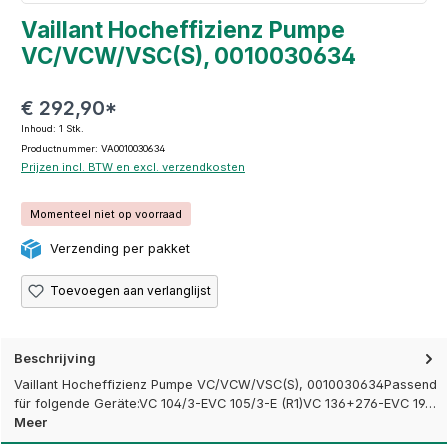
Vaillant Hocheffizienz Pumpe
VC/VCW/VSC(S), 0010030634
€ 292,90*
Inhoud:
1 Stk.
Productnummer: VA0010030634
Prijzen incl. BTW en excl. verzendkosten
Momenteel niet op voorraad
Verzending per pakket
Toevoegen aan verlanglijst
Beschrijving
Vaillant Hocheffizienz Pumpe VC/VCW/VSC(S), 0010030634Passend
für folgende Geräte:VC 104/3-EVC 105/3-E (R1)VC 136+276-EVC 19…
Meer