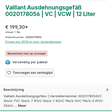
Vaillant Ausdehnungsgefäß
0020178056 | VC | VCW | 12 Liter
€ 199,30*
Inhoud:
1 Stk.
Productnummer: VA0020178056
Prijzen incl. BTW en excl. verzendkosten
Momenteel niet op voorraad
Verzending per pakket
Toevoegen aan verlanglijst
Beschrijving
Vaillant Ausdehnungsgefäss | Herstellernummer 0020178056VC
104/4-7VC 104/4-7 R1VC 104/4-7 R2VC 194/4-5VC 194/4-5 R1VC
204/4-…
Meer