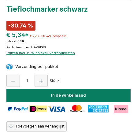
Tieflochmarker schwarz
-30.74 %
€ 5,34*
€ 7,71*
(30.74% bespaard)
Inhoud:
1 Stk.
Productnummer: HP6101089
Prijzen incl. BTW en excl. verzendkosten
Verzending per pakket
Producthoeveelheid: Voer de gewenste hoeve
Stück
In de winkelmand
Toevoegen aan verlanglijst