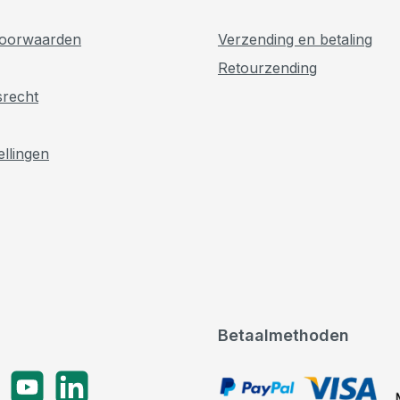
oorwaarden
Verzending en betaling
Retourzending
srecht
ellingen
Betaalmethoden
gram
YouTube
LinkedIn