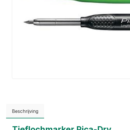
Beschrijving
Tieflochmarker Pica-Dry