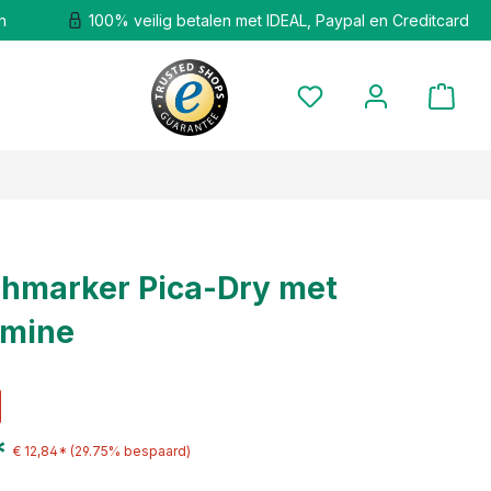
n
100% veilig betalen met IDEAL, Paypal en Creditcard
chmarker Pica-Dry met
tmine
*
€ 12,84*
(29.75% bespaard)