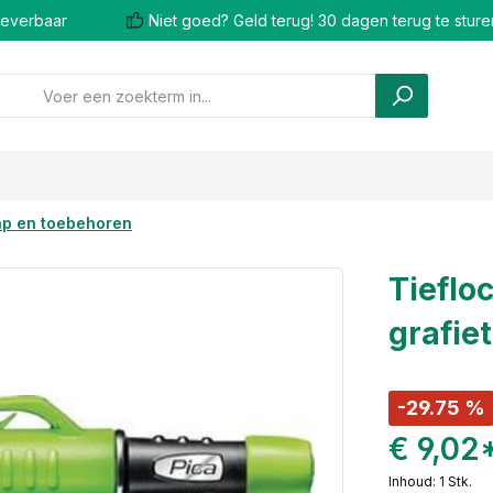
 leverbaar
Niet goed? Geld terug! 30 dagen terug te sture
p en toebehoren
Tieflo
grafie
-29.75 %
€ 9,02
Inhoud:
1 Stk.