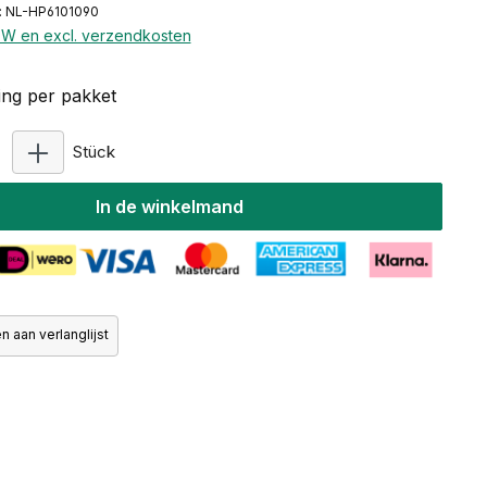
: NL-HP6101090
BTW en excl. verzendkosten
ng per pakket
Producthoeveelheid: Voer de gewenste hoeveelhe
Stück
In de winkelmand
 aan verlanglijst