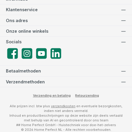
Klantenservice
Ons adres
Onze online winkels
Socials
Facebook
Instagram
YouTube
LinkedIn
Betaalmethoden
Verzendmethoden
Verzending en betaling
Retourzending
Alle prijzen incl. btw plus
verzendkosten
en eventuele bezorgkosten,
indien niet anders vermeld.
Inhoud en productbeschrijvingen op deze website zijn deels vertaald
met behulp van AI en gecontroleerd door ons team
## Home Perfect GmbH - Huistechniek voor doe-het-zelvers
© 2026 Home Perfect NL - Alle rechten voorbehouden.