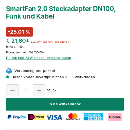
SmartFan 2.0 Steckadapter DN100,
Funk und Kabel
-25.01 %
€ 21,80*
€ 29,07*
(25.01% bespaard)
Inhoud:
1 Stk.
Productnummer: WL0304084
Prijzen incl. BTW en excl. verzendkosten
Verzending per pakket
Beschikbaar, levertijd: binnen 3 - 5 werkdagen
Producthoeveelheid: Voer de gewenste hoeve
Stück
In de winkelmand