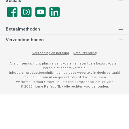
Socials
Facebook
Instagram
YouTube
LinkedIn
Betaalmethoden
Verzendmethoden
Verzending en betaling
Retourzending
Alle prijzen incl. btw plus
verzendkosten
en eventuele bezorgkosten,
indien niet anders vermeld.
Inhoud en productbeschrijvingen op deze website zijn deels vertaald
met behulp van AI en gecontroleerd door ons team
## Home Perfect GmbH - Huistechniek voor doe-het-zelvers
© 2026 Home Perfect NL - Alle rechten voorbehouden.