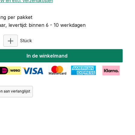
BTW en excl. verzendkosten
ng per pakket
r, levertijd: binnen 6 - 10 werkdagen
Producthoeveelheid: Voer de gewenste hoeveelhe
Stück
In de winkelmand
 aan verlanglijst