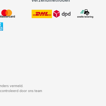
Verzendmethoden
DHL
expeditie levering
nders vermeld.
econtroleerd door ons team