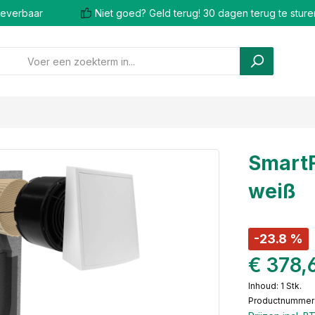
 leverbaar
Niet goed? Geld terug! 30 dagen terug te sture
SmartF
weiß
-23.8 %
€ 378,
Inhoud:
1 Stk.
Productnummer