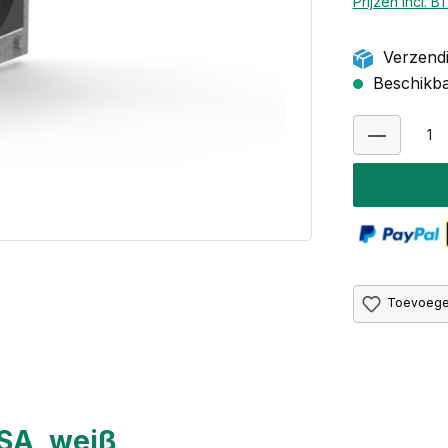
Prijzen incl. 
Verzendi
Beschikbaa
Toevoegen
SA, weiß