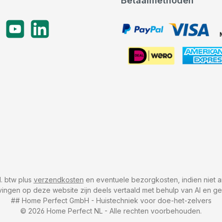
Betaalmethoden
gram
YouTube
LinkedIn
PayPal, VISA, Mastercard
American Express
cl. btw plus
verzendkosten
en eventuele bezorgkosten, indien niet a
vingen op deze website zijn deels vertaald met behulp van AI en g
## Home Perfect GmbH - Huistechniek voor doe-het-zelvers
© 2026 Home Perfect NL - Alle rechten voorbehouden.