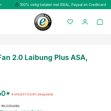
n
100% veilig betalen met IDEAL, Paypal en Creditcard
an 2.0 Laibung Plus ASA,
60*
€ 496,83*
(23.8% bespaard)
: WL0304086