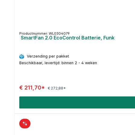
Productnummer: WL0304079
SmartFan 2.0 EcoControl Batterie, Funk
Verzending per pakket
Beschikbaar, levertijd: binnen 2 - 4 weken
€ 211,70*
€ 272,88*
%