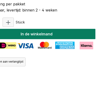
ng per pakket
r, levertijd: binnen 2 - 4 weken
Producthoeveelheid: Voer de gewenste hoeveelhe
Stück
In de winkelmand
 aan verlanglijst