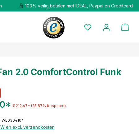
n
100% veilig betalen met IDEAL, Paypal en Creditcard
an 2.0 ComfortControl Funk
50*
€ 212,47*
(25.87% bespaard)
: WL0304104
BTW en excl. verzendkosten