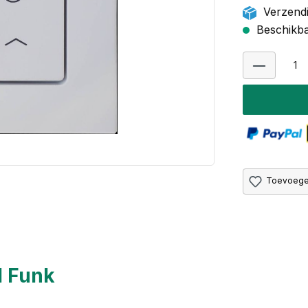
Verzendi
Beschikbaa
Toevoegen
l Funk