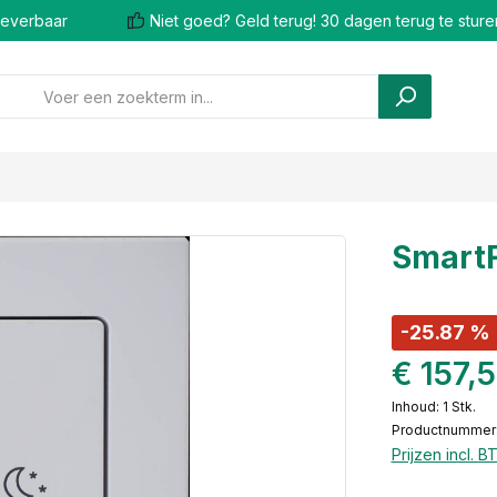
 leverbaar
Niet goed? Geld terug! 30 dagen terug te sture
SmartF
-25.87 %
€ 157,
Inhoud:
1 Stk.
Productnummer
Prijzen incl. 