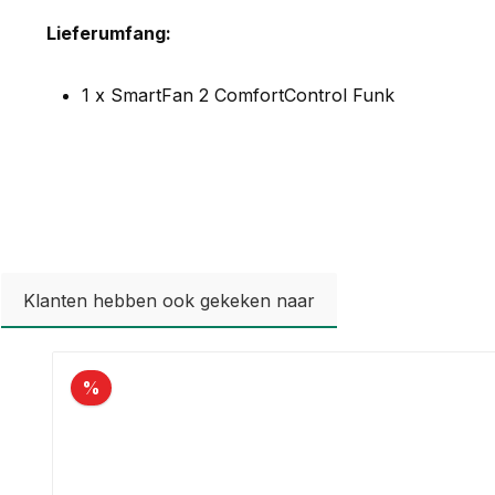
Lieferumfang:
1 x SmartFan 2 ComfortControl Funk
Klanten hebben ook gekeken naar
Productgalerij overslaan
%