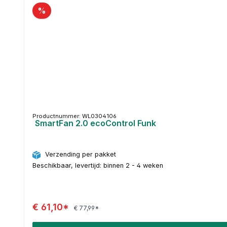
%
Productnummer: WL0304106
SmartFan 2.0 ecoControl Funk
Verzending per pakket
Beschikbaar, levertijd: binnen 2 - 4 weken
€ 61,10*
€ 77,99*