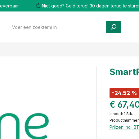
 leverbaar
Niet goed? Geld terug! 30 dagen terug te sture
SmartF
-24.52 %
€ 67,4
Inhoud:
1 Stk.
Productnummer
Prijzen incl. 