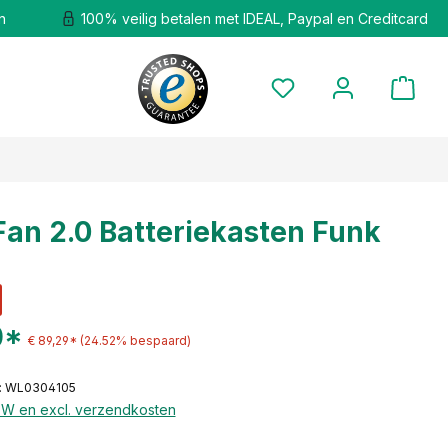
n
100% veilig betalen met IDEAL, Paypal en Creditcard
an 2.0 Batteriekasten Funk
0*
€ 89,29*
(24.52% bespaard)
: WL0304105
BTW en excl. verzendkosten