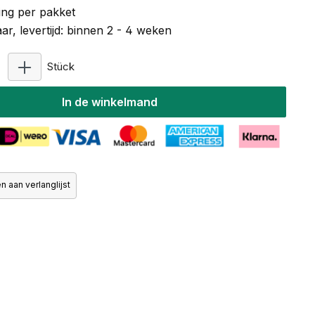
ng per pakket
r, levertijd: binnen 2 - 4 weken
Producthoeveelheid: Voer de gewenste hoeveelhe
Stück
In de winkelmand
 aan verlanglijst