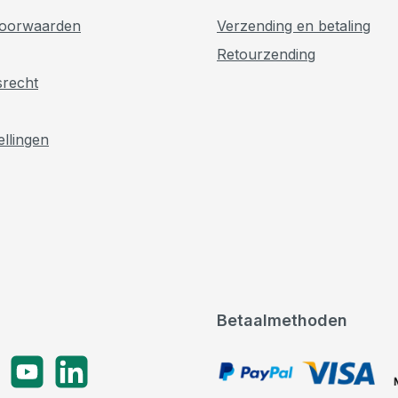
oorwaarden
Verzending en betaling
Retourzending
srecht
ellingen
Betaalmethoden
gram
YouTube
LinkedIn