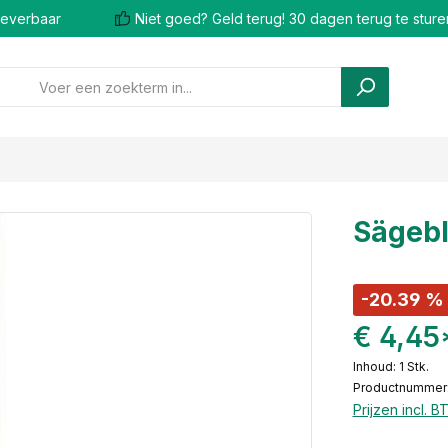
 leverbaar
Niet goed? Geld terug! 30 dagen terug te sture
Sägebl
-20.39 %
€ 4,45
Inhoud:
1 Stk.
Productnummer
Prijzen incl. 