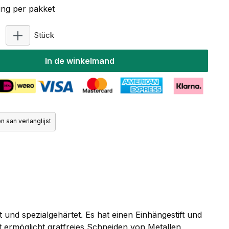
ng per pakket
Producthoeveelheid: Voer de gewenste hoeveelhe
Stück
In de winkelmand
 aan verlanglijst
und spezialgehärtet. Es hat einen Einhängestift und
 ermöglicht gratfreies Schneiden von Metallen,