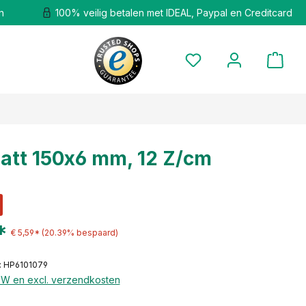
n
100% veilig betalen met IDEAL, Paypal en Creditcard
att 150x6 mm, 12 Z/cm
*
€ 5,59*
(20.39% bespaard)
: HP6101079
BTW en excl. verzendkosten