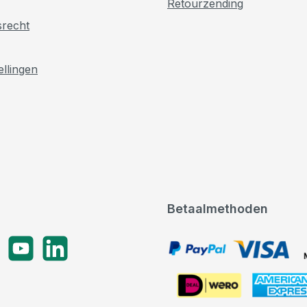
Retourzending
srecht
ellingen
Betaalmethoden
gram
YouTube
LinkedIn
PayPal, VISA, Mastercard