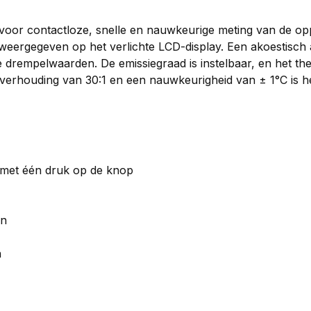
 voor contactloze, snelle en nauwkeurige meting van de o
eergegeven op het verlichte LCD-display. Een akoestisch ala
 drempelwaarden. De emissiegraad is instelbaar, en het th
erhouding van 30:1 en een nauwkeurigheid van ± 1°C is het 
 met één druk op de knop
en
n