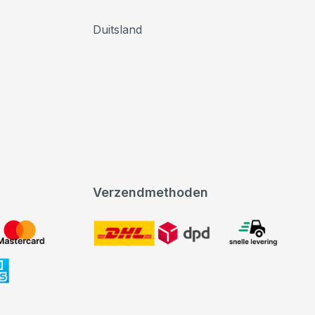
Duitsland
Verzendmethoden
DHL
expeditie levering