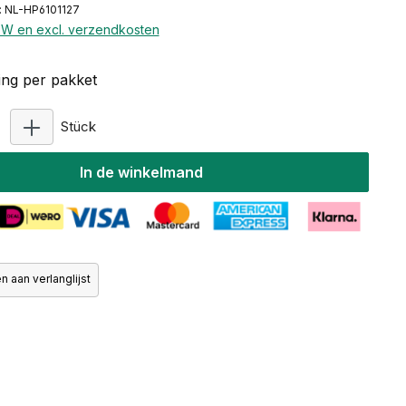
 NL-HP6101127
BTW en excl. verzendkosten
ng per pakket
Producthoeveelheid: Voer de gewenste hoeveelhe
Stück
In de winkelmand
 aan verlanglijst