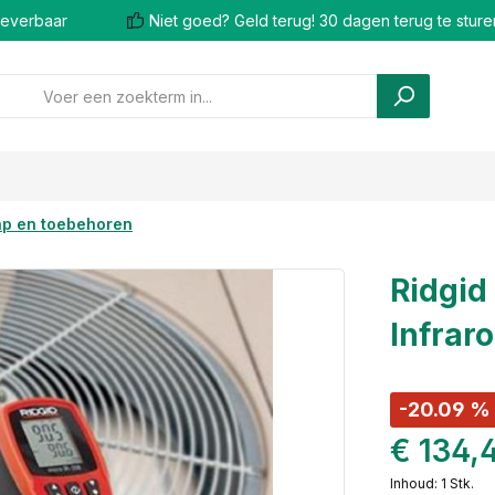
 leverbaar
Niet goed? Geld terug! 30 dagen terug te sture
p en toebehoren
Ridgid
Infrar
-20.09 %
€ 134,
Inhoud:
1 Stk.