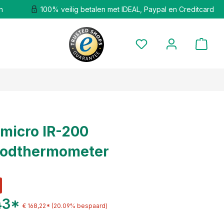
n
100% veilig betalen met IDEAL, Paypal en Creditcard
 micro IR-200
oodthermometer
43*
€ 168,22*
(20.09% bespaard)