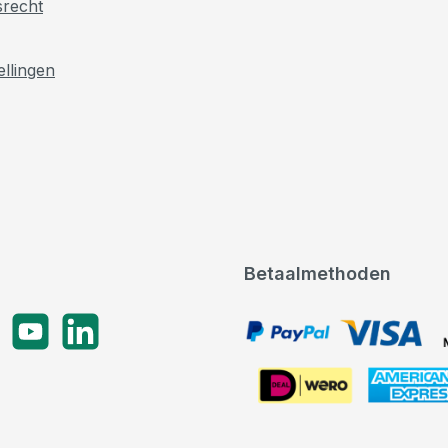
srecht
ellingen
Betaalmethoden
gram
YouTube
LinkedIn
PayPal, VISA, Mastercard
American Express