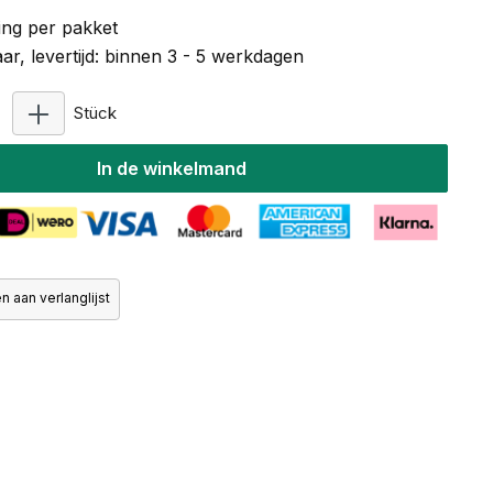
ng per pakket
r, levertijd: binnen 3 - 5 werkdagen
Producthoeveelheid: Voer de gewenste hoeveelhe
Stück
In de winkelmand
 aan verlanglijst