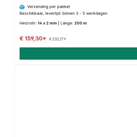
Verzending per pakket
Beschikbaar, levertijd: binnen 3 - 5 werkdagen
Heizrohr:
14 x 2 mm
|
Länge:
200 m
€ 159,30*
€ 232,17*