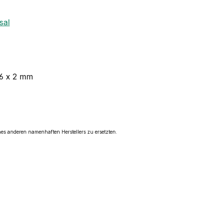
sal
16 x 2 mm
ines anderen namenhaften Herstellers zu ersetzten.