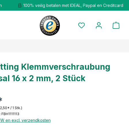
n
100% veilig betalen met IDEAL, Paypal en Creditcard
itting Klemmverschraubung
sal 16 x 2 mm, 2 Stück
*
 2,50* / 1 Stk.)
 FBH1111113
BTW en excl. verzendkosten