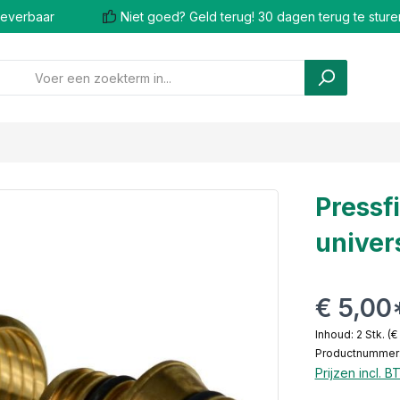
 leverbaar
Niet goed? Geld terug! 30 dagen terug te sture
Pressf
univer
€ 5,00
Inhoud:
2 Stk.
(€
Productnummer:
Prijzen incl. 