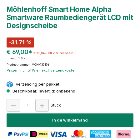
Möhlenhoff Smart Home Alpha
Smartware Raumbediengerät LCD mit
Designscheibe
-31.71 %
€ 69,00*
€ 101,04*
(31.71% bespaard)
Inhoud:
1 Stk.
Productnummer: MÖH-135196
Prijzen incl. BTW en excl. verzendkosten
Verzending per pakket
Beschikbaar, levertijd: onbekend
Producthoeveelheid: Voer de gewenste hoeve
Stück
In de winkelmand