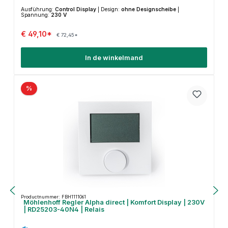
Ausführung:
Control Display
|
Design:
ohne Designscheibe
|
Spannung:
230 V
€ 49,10*
€ 72,45*
In de winkelmand
%
Productnummer: FBH1111061
Möhlenhoff Regler Alpha direct | Komfort Display | 230V
| RD25203-40N4 | Relais