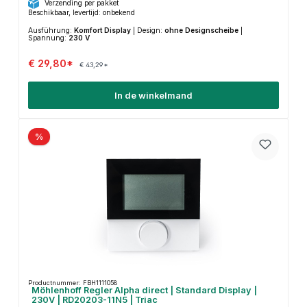
Verzending per pakket
Beschikbaar, levertijd: onbekend
Ausführung:
Komfort Display
|
Design:
ohne Designscheibe
|
Spannung:
230 V
€ 29,80*
€ 43,29*
In de winkelmand
%
Productnummer: FBH1111058
Möhlenhoff Regler Alpha direct | Standard Display |
230V | RD20203-11N5 | Triac