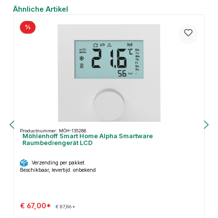
Productgalerij overslaan
Ähnliche Artikel
%
Productnummer: MÖH-135288
Möhlenhoff Smart Home Alpha Smartware
Raumbediengerät LCD
Verzending per pakket
Beschikbaar, levertijd: onbekend
€ 67,00*
€ 87,86*