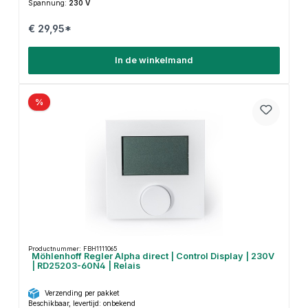
Spannung:
230 V
€ 29,95*
In de winkelmand
%
Productnummer: FBH1111065
Möhlenhoff Regler Alpha direct | Control Display | 230V
| RD25203-60N4 | Relais
Verzending per pakket
Beschikbaar, levertijd: onbekend