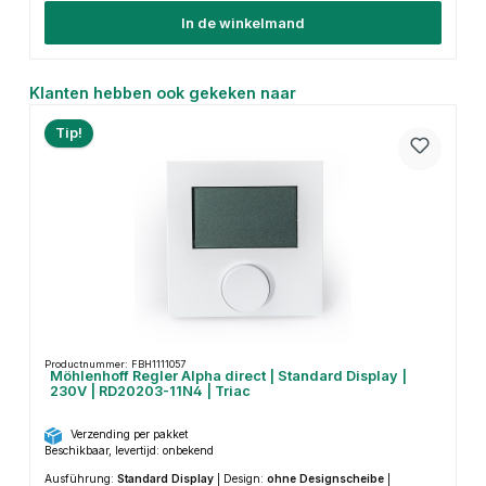
In de winkelmand
Productgalerij overslaan
Klanten hebben ook gekeken naar
Tip!
Productnummer: FBH1111057
Möhlenhoff Regler Alpha direct | Standard Display |
230V | RD20203-11N4 | Triac
Verzending per pakket
Beschikbaar, levertijd: onbekend
Ausführung:
Standard Display
|
Design:
ohne Designscheibe
|