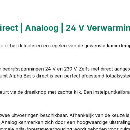
irect | Analoog | 24 V Verwarmi
voor het detecteren en regelen van de gewenste kamertem
bedrijfsspanningen 24 V en 230 V. Zelfs met direct aangesl
tunit Alpha Basis direct is een perfect afgestemd totaalsys
t via de draaiknop met zachte klik. Een instelpuntkalibrat
n twee uitvoeringen beschikbaar. Afhankelijk van de keuze
ct Analog kenmerken zich door een hoogwaardige uitstraling
optimale prijs-/prestatieverhouding wordt geboden voor rui