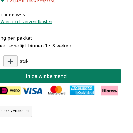
0*
€ 28,14*
(30.35% bespaard)
 FBH1111052-NL
BTW en excl. verzendkosten
ng per pakket
r, levertijd: binnen 1 - 3 weken
Producthoeveelheid: Voer de gewenste hoeveelheid
stuk
In de winkelmand
 aan verlanglijst