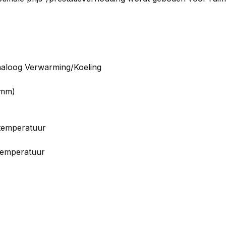
naloog Verwarming/Koeling
 mm)
rtemperatuur
 temperatuur