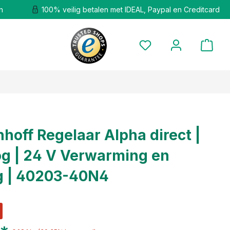
n
100% veilig betalen met IDEAL, Paypal en Creditcard
hoff Regelaar Alpha direct |
g | 24 V Verwarming en
g | 40203-40N4