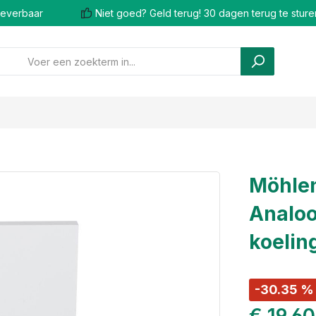
 leverbaar
Niet goed? Geld terug! 30 dagen terug te sture
Möhlen
Analoo
koelin
-30.35 %