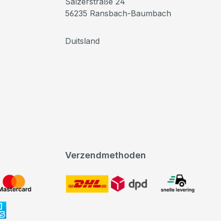
Sälzerstraße 24
56235 Ransbach-Baumbach
Duitsland
Verzendmethoden
DHL
expeditie levering