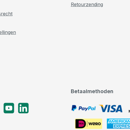
Retourzending
srecht
ellingen
Betaalmethoden
gram
YouTube
LinkedIn
PayPal, VISA, Mastercard