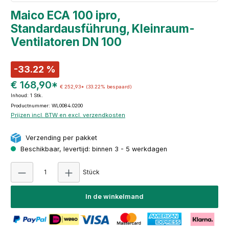
Maico ECA 100 ipro,
Standardausführung, Kleinraum-
Ventilatoren DN 100
-33.22 %
€ 168,90*
€ 252,93*
(33.22% bespaard)
Inhoud:
1 Stk.
Productnummer: WL0084.0200
Prijzen incl. BTW en excl. verzendkosten
Verzending per pakket
Beschikbaar, levertijd: binnen 3 - 5 werkdagen
Producthoeveelheid: Voer de gewenste hoeve
Stück
In de winkelmand