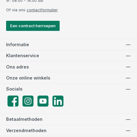
vr: 08.00 - 14.00 uur
Of via ons
contactformulier
.
Een contract herroepen
Informatie
Klantenservice
Ons adres
Onze online winkels
Socials
Facebook
Instagram
YouTube
LinkedIn
Betaalmethoden
Verzendmethoden