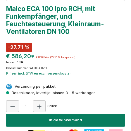
Maico ECA 100 ipro RCH, mit
Funkempfänger, und
Feuchtesteuerung, Kleinraum-
Ventilatoren DN 100
-27.71 %
€ 586,20*
€ 810,86*
(27.71% bespaard)
Inhoud:
1 Stk.
Productnummer: WL0084.0211
Prijzen incl. BTW en excl. verzendkosten
Verzending per pakket
Beschikbaar, levertijd: binnen 3 - 5 werkdagen
Producthoeveelheid: Voer de gewenste hoeve
Stück
In de winkelmand