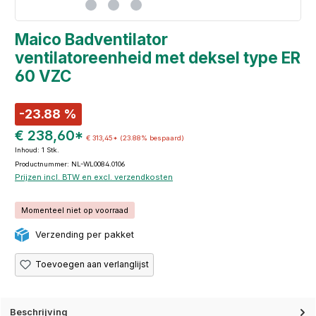
Maico Badventilator
ventilatoreenheid met deksel type ER
60 VZC
-23.88 %
€ 238,60*
€ 313,45*
(23.88% bespaard)
Inhoud:
1 Stk.
Productnummer: NL-WL0084.0106
Prijzen incl. BTW en excl. verzendkosten
Momenteel niet op voorraad
Verzending per pakket
Toevoegen aan verlanglijst
Beschrijving