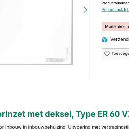
Productnummer
Prijzen incl. 
Momenteel n
Verzendi
Toevoegen
orinzet met deksel, Type ER 60 
 voor inbouw in inbouwbehuizing. Uitvoering met vertragings