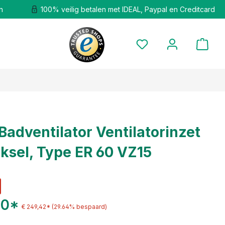
n
100% veilig betalen met IDEAL, Paypal en Creditcard
Badventilator Ventilatorinzet
ksel, Type ER 60 VZ15
50*
€ 249,42*
(29.64% bespaard)