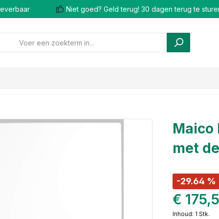
 leverbaar
Niet goed? Geld terug! 30 dagen terug te sture
Maico 
met de
-29.64 %
€ 175,
Inhoud:
1 Stk.