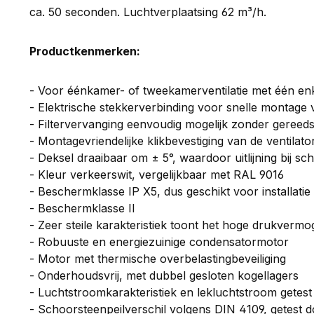
ca. 50 seconden. Luchtverplaatsing 62 m³/h.
Productkenmerken:
- Voor éénkamer- of tweekamerventilatie met één enk
- Elektrische stekkerverbinding voor snelle montage v
- Filtervervanging eenvoudig mogelijk zonder gereed
- Montagevriendelijke klikbevestiging van de ventilato
- Deksel draaibaar om ± 5°, waardoor uitlijning bij sc
- Kleur verkeerswit, vergelijkbaar met RAL 9016
- Beschermklasse IP X5, dus geschikt voor installatie
- Beschermklasse II
- Zeer steile karakteristiek toont het hoge drukverm
- Robuuste en energiezuinige condensatormotor
- Motor met thermische overbelastingbeveiliging
- Onderhoudsvrij, met dubbel gesloten kogellagers
- Luchtstroomkarakteristiek en lekluchtstroom getes
- Schoorsteenpeilverschil volgens DIN 4109, getest 