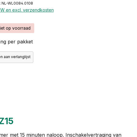
: NL-WL0084.0108
BTW en excl. verzendkosten
iet op voorraad
ng per pakket
 aan verlanglijst
VZ15
timer met 15 minuten naloop. Inschakelvertraging van