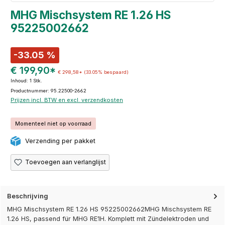
MHG Mischsystem RE 1.26 HS
95225002662
-33.05 %
€ 199,90*
€ 298,58*
(33.05% bespaard)
Inhoud:
1 Stk.
Productnummer: 95.22500-2662
Prijzen incl. BTW en excl. verzendkosten
Momenteel niet op voorraad
Verzending per pakket
Toevoegen aan verlanglijst
Beschrijving
MHG Mischsystem RE 1.26 HS 95225002662MHG Mischsystem RE
1.26 HS, passend für MHG RE1H. Komplett mit Zündelektroden und