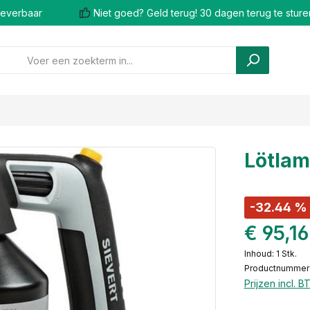
 leverbaar
Niet goed? Geld terug! 30 dagen terug te sture
Lötlam
-32.44 %
€ 95,1
Inhoud:
1 Stk.
Productnummer
Prijzen incl. 