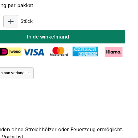
ng per pakket
Producthoeveelheid: Voer de gewenste hoeveelhe
Stück
In de winkelmand
 aan verlanglijst
ünden ohne Streichhölzer oder Feuerzeug ermöglicht.
orteil ist.