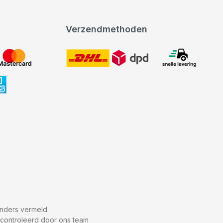
Verzendmethoden
DHL
expeditie levering
nders vermeld.
econtroleerd door ons team