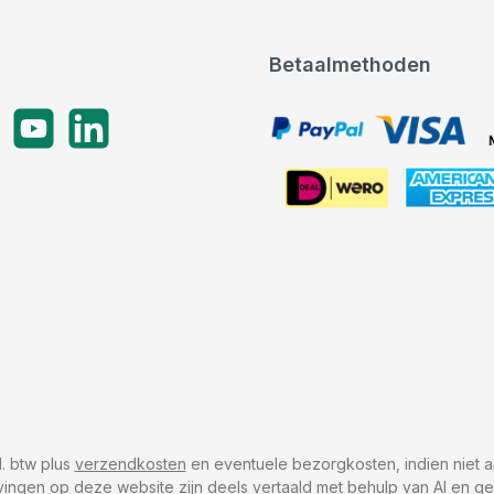
Betaalmethoden
gram
YouTube
LinkedIn
PayPal, VISA, Mastercard
American Express
cl. btw plus
verzendkosten
en eventuele bezorgkosten, indien niet a
vingen op deze website zijn deels vertaald met behulp van AI en g