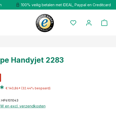
n
100% veilig betalen met IDEAL, Paypal en Creditcard
pe Handyjet 2283
6*
€ 140,86*
(32.44% bespaard)
: HP6101043
BTW en excl. verzendkosten