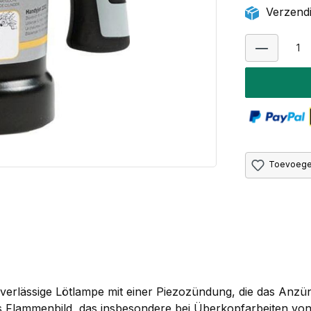
Verzendi
Toevoegen
uverlässige Lötlampe mit einer Piezozündung, die das Anz
iles Flammenbild, das insbesondere bei Überkopfarbeiten von V