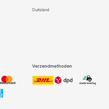
Duitsland
Verzendmethoden
DHL
expeditie levering