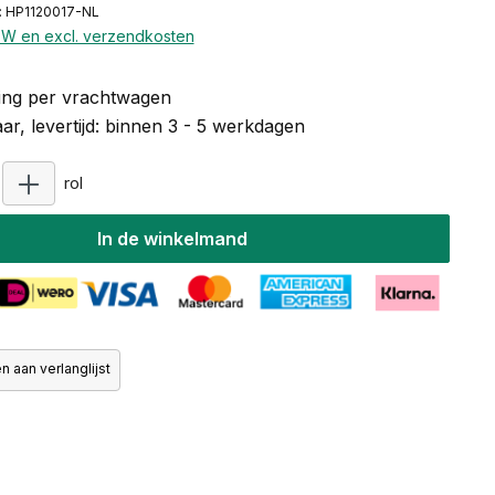
: HP1120017-NL
BTW en excl. verzendkosten
ng per vrachtwagen
r, levertijd: binnen 3 - 5 werkdagen
Producthoeveelheid: Voer de gewenste hoeveelheid in
rol
In de winkelmand
 aan verlanglijst