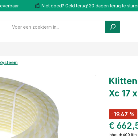
 leverbaar
Niet goed? Geld terug! 30 dagen terug te sture
-Systeem
Klitte
Xc 17 
-19.47 %
€ 662,
Inhoud:
600 lfm