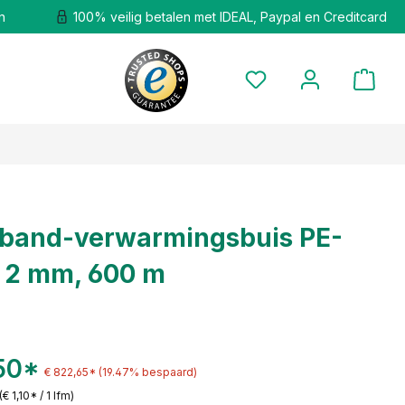
n
100% veilig betalen met IDEAL, Paypal en Creditcard
nband-verwarmingsbuis PE-
x 2 mm, 600 m
50*
€ 822,65*
(19.47% bespaard)
(€ 1,10* / 1 lfm)