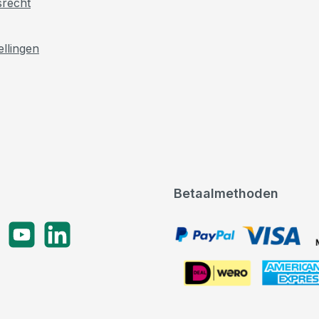
srecht
ellingen
Betaalmethoden
gram
YouTube
LinkedIn
PayPal, VISA, Mastercard
American Express