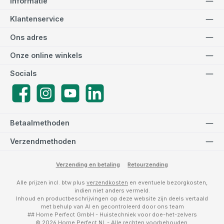
Informatie
Klantenservice
Ons adres
Onze online winkels
Socials
Facebook
Instagram
YouTube
LinkedIn
Betaalmethoden
Verzendmethoden
Verzending en betaling
Retourzending
Alle prijzen incl. btw plus
verzendkosten
en eventuele bezorgkosten,
indien niet anders vermeld.
Inhoud en productbeschrijvingen op deze website zijn deels vertaald
met behulp van AI en gecontroleerd door ons team
## Home Perfect GmbH - Huistechniek voor doe-het-zelvers
© 2026 Home Perfect NL - Alle rechten voorbehouden.