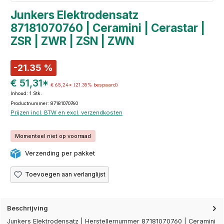
Junkers Elektrodensatz
87181070760 | Ceramini | Cerastar |
ZSR | ZWR | ZSN | ZWN
-21.35 %
€ 51,31*
€ 65,24*
(21.35% bespaard)
Inhoud:
1 Stk.
Productnummer: 87181070760
Prijzen incl. BTW en excl. verzendkosten
Momenteel niet op voorraad
Verzending per pakket
Toevoegen aan verlanglijst
Beschrijving
Junkers Elektrodensatz | Herstellernummer 87181070760 | Ceramini